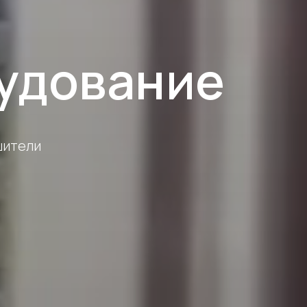
удование
шители