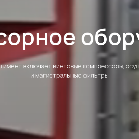
сорное обор
тимент включает винтовые компрессоры, осу
и магистральные фильтры