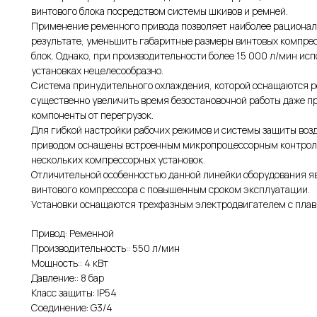
винтового блока посредством системы шкивов и ремней.
Применение ременного привода позволяет наиболее рациональ
результате, уменьшить габаритные размеры винтовых компрес
блок. Однако, при производительности более 15 000 л/мин ис
установках нецелесообразно.
Система принудительного охлаждения, которой оснащаются р
существенно увеличить время безостановочной работы даже п
компоненты от перегрузок.
Для гибкой настройки рабочих режимов и системы защиты во
приводом оснащены встроенным микропроцессорным контролл
нескольких компрессорных установок.
Отличительной особенностью данной линейки оборудования я
винтового компрессора с повышенным сроком эксплуатации.
Установки оснащаются трехфазным электродвигателем с плавн
Привод: Ременной
Производительность:: 550 л/мин
Мощность:: 4 кВт
Давление:: 8 бар
Класс защиты: IP54
Соединение: G3/4