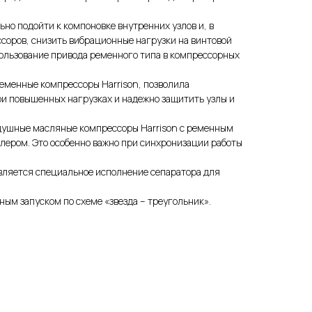
но подойти к компоновке внутренних узлов и, в
соров, снизить вибрационные нагрузки на винтовой
пользование привода ременного типа в компрессорных
еменные компрессоры Harrison, позволила
ри повышенных нагрузках и надежно защитить узлы и
здушные масляные компрессоры Harrison с ременным
ером. Это особенно важно при синхронизации работы
вляется специальное исполнение сепаратора для
ым запуском по схеме «звезда – треугольник».