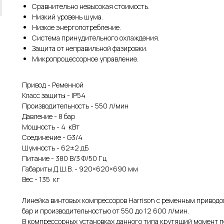
Сравнительно невысокая стоимость.
Низкий уровень шума.
Низкое энергопотребление.
Система принудительного охлаждения.
Защита от неправильной фазировки.
Микропроцессорное управление.
Привод - Ременной
Класс защиты - IP54
Производительность - 550 л/мин
Давление - 8 бар
Мощность - 4 кВт
Соединение - G3/4
Шумность - 62±2 дБ
Питание - 380 В/3 Ф/50 Гц
Габариты Д.Ш.В. - 920×620×690 мм
Вес - 135 кг
Линейка винтовых компрессоров Harrison с ременным приводом
бар и производительностью от 550 до 12 600 л/мин.
В компрессорных установках данного типа крутящий момент п