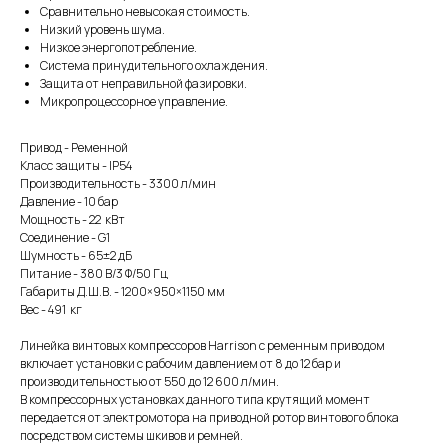
Сравнительно невысокая стоимость.
Низкий уровень шума.
Низкое энергопотребление.
Система принудительного охлаждения.
Защита от неправильной фазировки.
Микропроцессорное управление.
Привод - Ременной
Класс защиты - IP54
Производительность - 3300 л/мин
Давление - 10 бар
Мощность - 22 кВт
Соединение - G1
Шумность - 65±2 дБ
Питание - 380 В/3 Ф/50 Гц
Габариты Д.Ш.В. - 1200×950×1150 мм
Вес - 491 кг
Линейка винтовых компрессоров Harrison с ременным приводом
включает установки с рабочим давлением от 8 до 12 бар и
производительностью от 550 до 12 600 л/мин.
В компрессорных установках данного типа крутящий момент
передается от электромотора на приводной ротор винтового блока
посредством системы шкивов и ремней.