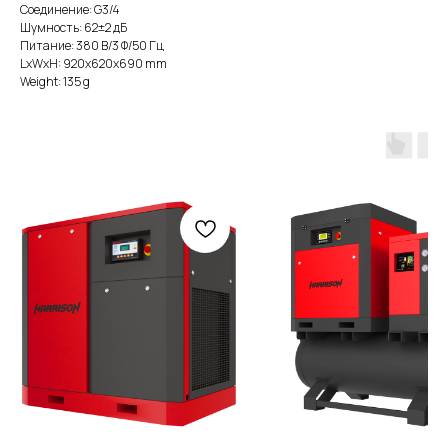
Соединение: G3/4
Шумность: 62±2 дБ
Питание: 380 В/3 Ф/50 Гц
LxWxH: 920x620x690 mm
Weight: 135 g