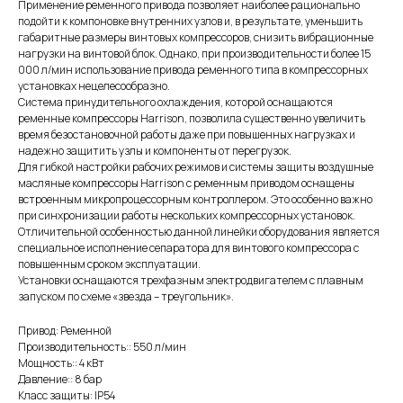
Применение ременного привода позволяет наиболее рационально
подойти к компоновке внутренних узлов и, в результате, уменьшить
габаритные размеры винтовых компрессоров, снизить вибрационные
нагрузки на винтовой блок. Однако, при производительности более 15
000 л/мин использование привода ременного типа в компрессорных
установках нецелесообразно.
Система принудительного охлаждения, которой оснащаются
ременные компрессоры Harrison, позволила существенно увеличить
время безостановочной работы даже при повышенных нагрузках и
надежно защитить узлы и компоненты от перегрузок.
Для гибкой настройки рабочих режимов и системы защиты воздушные
масляные компрессоры Harrison с ременным приводом оснащены
встроенным микропроцессорным контроллером. Это особенно важно
при синхронизации работы нескольких компрессорных установок.
Отличительной особенностью данной линейки оборудования является
специальное исполнение сепаратора для винтового компрессора с
повышенным сроком эксплуатации.
Установки оснащаются трехфазным электродвигателем с плавным
запуском по схеме «звезда – треугольник».
Привод: Ременной
Производительность:: 550 л/мин
Мощность:: 4 кВт
Давление:: 8 бар
Класс защиты: IP54